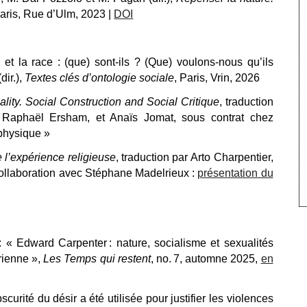
Paris, Rue d’Ulm, 2023 |
DOI
et la race : (que) sont-ils ? (
Q
ue) voulons-nous qu’ils
dir.),
Textes clés d’ontologie sociale
, Paris, Vrin, 2026
lity. Social Construction and Social Critique
, traduction
, Raphaël Ersham, et Anaïs Jomat, sous contrat chez
physique »
e l’expérience religieuse
, traduction par
Arto
Charpentier,
 collaboration avec Stéphane Madelrieux
:
présentation du
 :
«
Edward Carpenter : nature, socialisme et sexualités
rienne
»,
Les Temps qui restent
, n
o. 7, automne 2025,
en
curité du désir a été utilisée pour justifier les violences