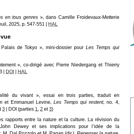
s en tous genres
», dans Camille Froidevaux-Metterie
euil, 2025, p. 547
-
551 |
HAL
evue
u Palais de Tokyo
»,
mini-dossier pour
Les Temps qui
tement », co-dirigé avec Pierre Niedergang et Thierry
3 |
DOI
|
HAL
ilité du vivant », essai en trois parties, traduit en
an et Emmanuel Levine,
Les Temps qui restent
,
no.
4,
t
3
| DOI (parties
1
,
2
et
3
)
 rapports entre la nature et la culture. La révision du
 John Dewey et ses implications pour l’idée de la
, M. Dal Pozzolo et M. Pagan (dir.),
Repenser la nature.