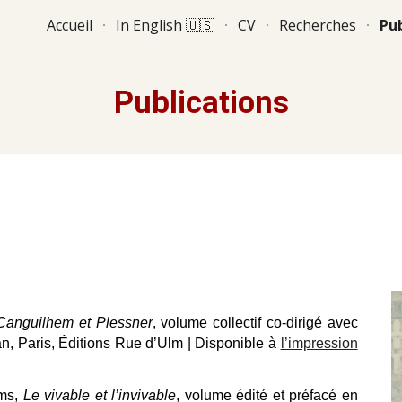
Accueil
In English 🇺🇸
CV
Recherches
Pub
ip to main content
Skip to navigat
Publications
Canguilhem et Plessner
, volume collectif co-dirigé avec
, Paris, Éditions Rue d’Ulm | Disponible à
l’impression
rms,
Le vivable et l’invivable
, volume édité et préfacé en