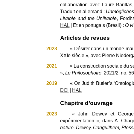
collaboration avec Laure Barillas
Traduit en allemand :
Unmögliches
Livable and the Unlivable
, Fordh
HAL
| Et en
portugais (Brésil)
:
O vi
Articles de revues
2023
« Désirer dans un monde mauva
XXIe siècle », avec Pierre Nieder
2021
« La construction sociale du s
»,
Le Philosophoire
, 2021/2,
no.
56,
2019
« On Judith Butler’s ‘Ontologi
DOI
|
HAL
Chapitre d’ouvrage
2023
« John Dewey et Georges 
expérimentation », dans A. Charp
nature. Dewey, Canguilhem, Pless