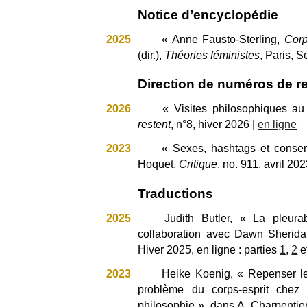
Notice d’encyclopédie
2025
« Anne Fausto-Sterling,
Corp
(dir.),
Théories féministes
, Paris, S
Direction de numéros de r
2026
«
Visites philosophiques a
restent
, n°8, hiver 2026
|
en ligne
2023
« Sexes, hashtags et consen
Hoquet,
Critique
,
no.
911, avril 202
Traductions
2025
Judith Butler, « La pleurab
collaboration avec Dawn Sherid
Hiver 2025, en ligne : parties
1
,
2
e
2023
Heike Koenig, « Repenser les
problème du corps-esprit chez
philosophie », dans A. Charpentier