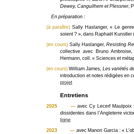
Dewey, Canguilhem et Plessner
, 
En préparation :
(à paraître)
Sally Haslanger, « Le genre 
soient ? », dans Raphaël Kunstler (
(en cours)
Sally Haslanger,
Resisting Rea
collective avec Bruno Ambroise
Hermann, coll. « Sciences et méta
(en cours)
William James,
Les variétés d
introduction et notes rédigées en
projet
Entretiens
2025
—
avec Cy Lecerf Maulpoix
dissidentes dans l’Angleterre victo
ligne
2023
—
avec
Manon Garcia : « L’obs