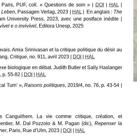
, Paris, PUF, coll. « Questions de soin » |
DOI
|
HAL
|
 Leben
, Passagen Verlag, 2023 |
HAL
| En anglais :
The
am University Press, 2023, avec une postface inédite |
vível e o invivível
,
Edi
tora Unesp, 2025
is. Amia Srinivasan et la critique politique du désir au
gang,
Critique
,
no.
911, avril 2023 |
DOI
|
HAL
exe biologique en débat. Judith Butler et Sally Haslanger
 p. 55-82 |
DOI
|
HAL
cal Turn’ »,
Raisons politiques
, 2019/4,
no.
76, p. 43-54 |
Canguilhem. La vie comme critique, création, et
entier, M. Dal Pozzolo & M. Pagan (dir.),
Repenser la
ner
, Paris, Rue d’Ulm, 2023 |
DOI
|
HAL